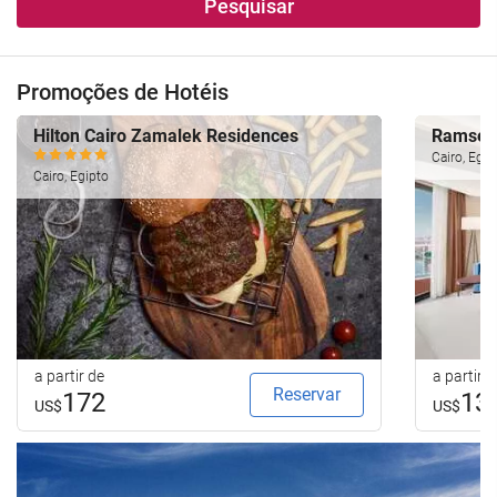
Pesquisar
Promoções de Hotéis
Hilton Cairo Zamalek Residences
Ramses 
Cairo, Egip
Cairo, Egipto
a partir de
a partir d
Reservar
172
13
US$
US$