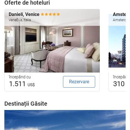
Oferte de hoteluri
Danieli, Venice
Amsterd
VeneÈ›ia, Italia
Amsterdam
începând cu
începând
Rezervare
1.511
310
US$
U
Destinații Găsite