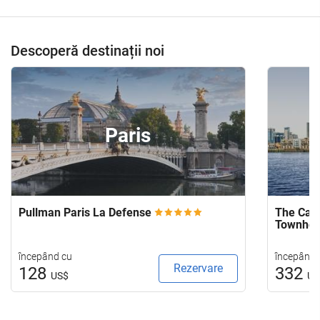
Descoperă destinații noi
Paris
Pullman Paris La Defense
The Capi
Townho
începând cu
începând 
Rezervare
128
332
US$
US