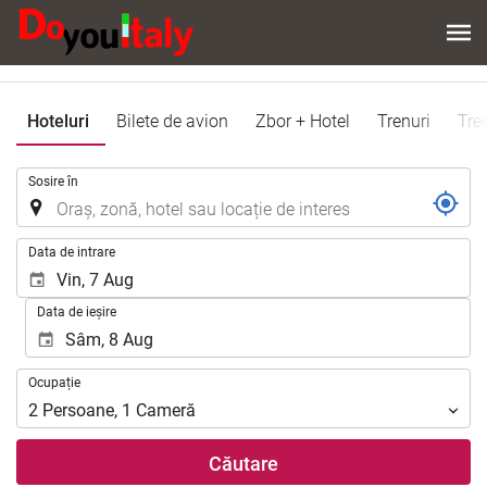
Hoteluri
Bilete de avion
Zbor + Hotel
Trenuri
Tre
.
Sosire în
.
Data de intrare
Data de ieșire
Ocupație
Ocupație
2
Persoane
,
1
Cameră
Căutare