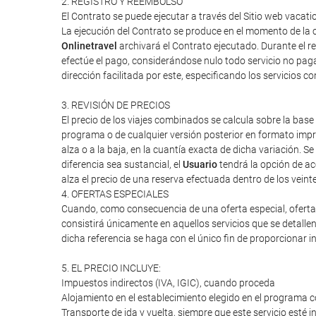
2. REGISTRO Y REEMBOLSO
El Contrato se puede ejecutar a través del Sitio web vacati
La ejecución del Contrato se produce en el momento de la c
Onlinetravel
archivará el Contrato ejecutado. Durante el re
efectúe el pago, considerándose nulo todo servicio no paga
dirección facilitada por este, especificando los servicios 
3. REVISIÓN DE PRECIOS
El precio de los viajes combinados se calcula sobre la base 
programa o de cualquier versión posterior en formato impres
alza o a la baja, en la cuantía exacta de dicha variación. Se
diferencia sea sustancial, el
Usuario
tendrá la opción de ac
alza el precio de una reserva efectuada dentro de los veint
4. OFERTAS ESPECIALES
Cuando, como consecuencia de una oferta especial, oferta d
consistirá únicamente en aquellos servicios que se detalle
dicha referencia se haga con el único fin de proporcionar i
5. EL PRECIO INCLUYE:
Impuestos indirectos (IVA, IGIC), cuando proceda
Alojamiento en el establecimiento elegido en el programa c
Transporte de ida y vuelta, siempre que este servicio esté 