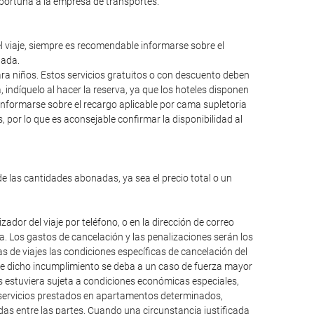
oportuna a la empresa de transportes.
el viaje, siempre es recomendable informarse sobre el
lada.
para niños. Estos servicios gratuitos o con descuento deben
ndíquelo al hacer la reserva, ya que los hoteles disponen
informarse sobre el recargo aplicable por cama supletoria
 por lo que es aconsejable confirmar la disponibilidad al
de las cantidades abonadas, ya sea el precio total o un
dor del viaje por teléfono, o en la dirección de correo
da. Los gastos de cancelación y las penalizaciones serán los
 de viajes las condiciones específicas de cancelación del
que dicho incumplimiento se deba a un caso de fuerza mayor
os estuviera sujeta a condiciones económicas especiales,
, servicios prestados en apartamentos determinados,
das entre las partes. Cuando una circunstancia justificada