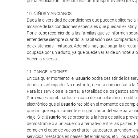
por la Asociación Internacional de Transporte Aéreo (IATA
10. NIÑOS Y ANCIANOS
Dada la diversidad de condiciones que pueden aplicarse a lo
alcance de las condiciones especiales que puedan existir 
Por ello, se recomienda a las familias que se informen sob
entenderse siempre cuando la habitación sea compartida po
de existencias limitadas. Además, hay que pagarla directa
ocupada por un adulto, ya que puede variar de un hotel a o
hacer la reserva.
11. CANCELACIONES
En cualquier momento, el
Usuario
podrá desistir de los ser
depósito anticipado. No obstante, deberá compensar a la
Para los servicios a la carta: la totalidad de los gastos ad
Para viajes combinados: en caso de cancelación o modifica
electrónico que el
Usuario
recibió en el momento de completa
que indique explícitamente el organizador del viaje para cad
viaje. Si el
Usuario
no se presenta a la hora de salida previ
demostrable o a un acuerdo alternativo entre las partes. E
como en el caso de vuelos chárter, autocares, arrendamien
servicios prestados en países determinados, etc., los gas