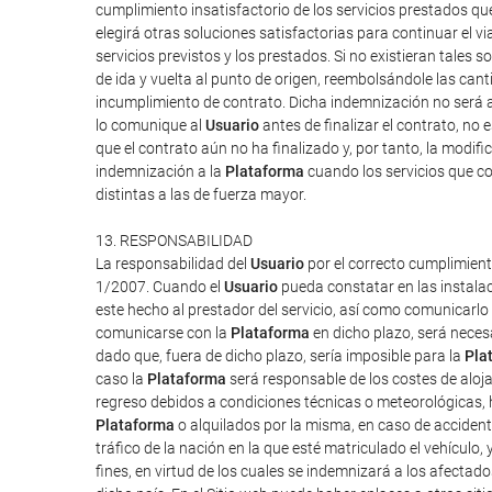
cumplimiento insatisfactorio de los servicios prestados q
elegirá otras soluciones satisfactorias para continuar el v
servicios previstos y los prestados. Si no existieran tales so
de ida y vuelta al punto de origen, reembolsándole las can
incumplimiento de contrato. Dicha indemnización no será a
lo comunique al
Usuario
antes de finalizar el contrato, no 
que el contrato aún no ha finalizado y, por tanto, la modi
indemnización a la
Plataforma
cuando los servicios que co
distintas a las de fuerza mayor.
13. RESPONSABILIDAD
La responsabilidad del
Usuario
por el correcto cumplimient
1/2007. Cuando el
Usuario
pueda constatar en las instalac
este hecho al prestador del servicio, así como comunicarlo
comunicarse con la
Plataforma
en dicho plazo, será neces
dado que, fuera de dicho plazo, sería imposible para la
Pla
caso la
Plataforma
será responsable de los costes de aloj
regreso debidos a condiciones técnicas o meteorológicas, h
Plataforma
o alquilados por la misma, en caso de accident
tráfico de la nación en la que esté matriculado el vehículo,
fines, en virtud de los cuales se indemnizará a los afectado