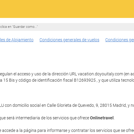
clica en "Guardar como..."
les de Alojamiento
Condiciones generales de vuelos
Condiciones ge
egulan el acceso y uso de la dirección URL vacation.doyouitaly.com (en ade
ina 15 Bis y código de identificación fiscal B12693925 , y que utiliza t
con domicilio social en Calle Glorieta de Quevedo, 9, 28015 Madrid, y
 que será intermediaria de los servicios que ofrece
Onlinetravel
.
e accede a la página para informarse y contratar los servicios que se ofrec