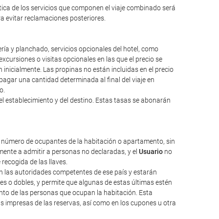
ntica de los servicios que componen el viaje combinado será
ara evitar reclamaciones posteriores.
ería y planchado, servicios opcionales del hotel, como
excursiones o visitas opcionales en las que el precio se
inicialmente. Las propinas no están incluidas en el precio
a pagar una cantidad determinada al final del viaje en
o.
el establecimiento y del destino. Estas tasas se abonarán
l número de ocupantes de la habitación o apartamento, sin
ente a admitir a personas no declaradas, y el
Usuario
no
 recogida de las llaves.
nen las autoridades competentes de ese país y estarán
les o dobles, y permite que algunas de estas últimas estén
nto de las personas que ocupan la habitación. Esta
as impresas de las reservas, así como en los cupones u otra