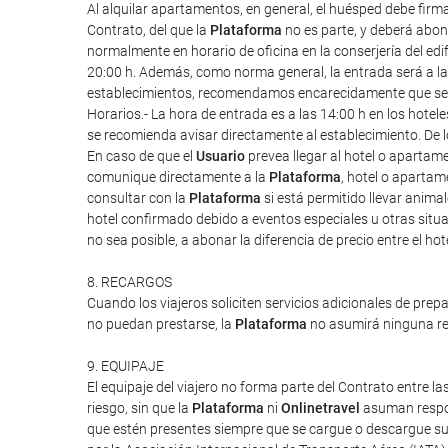
Al alquilar apartamentos, en general, el huésped debe firm
Contrato, del que la
Plataforma
no es parte, y deberá abona
normalmente en horario de oficina en la conserjería del edif
20:00 h. Además, como norma general, la entrada será a las 1
establecimientos, recomendamos encarecidamente que se re
Horarios.- La hora de entrada es a las 14:00 h en los hote
se recomienda avisar directamente al establecimiento. De l
En caso de que el
Usuario
prevea llegar al hotel o apartam
comunique directamente a la
Plataforma
, hotel o apartam
consultar con la
Plataforma
si está permitido llevar anim
hotel confirmado debido a eventos especiales u otras situac
no sea posible, a abonar la diferencia de precio entre el ho
8. RECARGOS
Cuando los viajeros soliciten servicios adicionales de prep
no puedan prestarse, la
Plataforma
no asumirá ninguna res
9. EQUIPAJE
El equipaje del viajero no forma parte del Contrato entre las
riesgo, sin que la
Plataforma
ni
Onlinetravel
asuman respon
que estén presentes siempre que se cargue o descargue su 