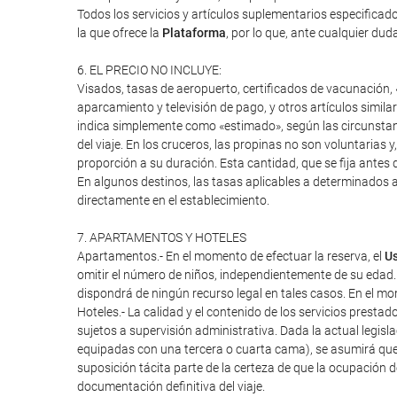
Todos los servicios y artículos suplementarios especifica
la que ofrece la
Plataforma
, por lo que, ante cualquier duda
6. EL PRECIO NO INCLUYE:
Visados, tasas de aeropuerto, certificados de vacunación, «
aparcamiento y televisión de pago, y otros artículos similar
indica simplemente como «estimado», según las circunstanci
del viaje. En los cruceros, las propinas no son voluntarias 
proporción a su duración. Esta cantidad, que se fija antes d
En algunos destinos, las tasas aplicables a determinados a
directamente en el establecimiento.
7. APARTAMENTOS Y HOTELES
Apartamentos.- En el momento de efectuar la reserva, el
Us
omitir el número de niños, independientemente de su edad.
dispondrá de ningún recurso legal en tales casos. En el mome
Hoteles.- La calidad y el contenido de los servicios presta
sujetos a supervisión administrativa. Dada la actual legisl
equipadas con una tercera o cuarta cama), se asumirá que
suposición tácita parte de la certeza de que la ocupación 
documentación definitiva del viaje.