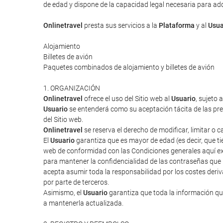
de edad y dispone de la capacidad legal necesaria para adqui
Onlinetravel
presta sus servicios a la
Plataforma
y al
Usua
Alojamiento
Billetes de avión
Paquetes combinados de alojamiento y billetes de avión
1. ORGANIZACIÓN
Onlinetravel
ofrece el uso del Sitio web al
Usuario
, sujeto 
Usuario
se entenderá como su aceptación tácita de las pres
del Sitio web.
Onlinetravel
se reserva el derecho de modificar, limitar o 
El
Usuario
garantiza que es mayor de edad (es decir, que tie
web de conformidad con las Condiciones generales aquí ex
para mantener la confidencialidad de las contraseñas que
acepta asumir toda la responsabilidad por los costes deriv
por parte de terceros.
Asimismo, el
Usuario
garantiza que toda la información que
a mantenerla actualizada.