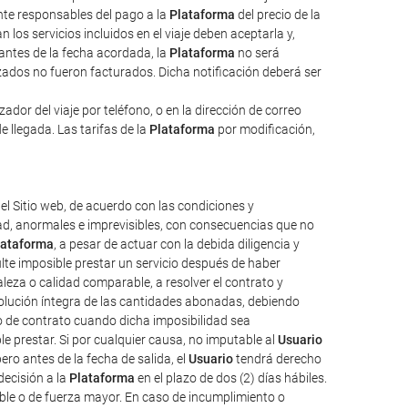
ente responsables del pago a la
Plataforma
del precio de la
 los servicios incluidos en el viaje deben aceptarla y,
 antes de la fecha acordada, la
Plataforma
no será
izados no fueron facturados. Dicha notificación deberá ser
dor del viaje por teléfono, o en la dirección de correo
e llegada. Las tarifas de la
Plataforma
por modificación,
el Sitio web, de acuerdo con las condiciones y
tad, anormales e imprevisibles, con consecuencias que no
lataforma
, a pesar de actuar con la debida diligencia y
ulte imposible prestar un servicio después de haber
aleza o calidad comparable, a resolver el contrato y
evolución íntegra de las cantidades abonadas, debiendo
o de contrato cuando dicha imposibilidad sea
e prestar. Si por cualquier causa, no imputable al
Usuario
ro antes de la fecha de salida, el
Usuario
tendrá derecho
decisión a la
Plataforma
en el plazo de dos (2) días hábiles.
ble o de fuerza mayor. En caso de incumplimiento o