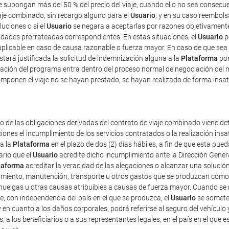
ue supongan más del 50 % del precio del viaje, cuando ello no sea consec
iaje combinado, sin recargo alguno para el
Usuario
, y en su caso reembolsa
luciones o si el
Usuario
se negara a aceptarlas por razones objetivamente 
tidades prorrateadas correspondientes. En estas situaciones, el
Usuario
p
plicable en caso de causa razonable o fuerza mayor. En caso de que sea 
estará justificada la solicitud de indemnización alguna a la
Plataforma
por
ficación del programa entra dentro del proceso normal de negociación del 
mponen el viaje no se hayan prestado, se hayan realizado de forma insat
o de las obligaciones derivadas del contrato de viaje combinado viene det
iones el incumplimiento de los servicios contratados o la realización ins
 a la
Plataforma
en el plazo de dos (2) días hábiles, a fin de que esta p
ario que el
Usuario
acredite dicho incumplimiento ante la Dirección Gener
taforma
acreditar la veracidad de las alegaciones o alcanzar una solución
amiento, manutención, transporte u otros gastos que se produzcan como 
uelgas u otras causas atribuibles a causas de fuerza mayor. Cuando se re
e, con independencia del país en el que se produzca, el
Usuario
se someter
 y en cuanto a los daños corporales, podrá referirse al seguro del vehículo 
s, a los beneficiarios o a sus representantes legales, en el país en el que