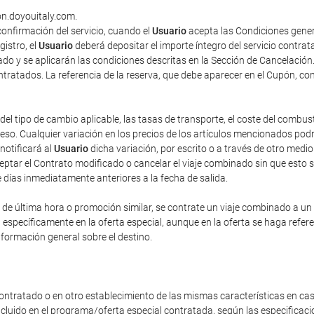
on.doyouitaly.com.
onfirmación del servicio, cuando el
Usuario
acepta las Condiciones gener
gistro, el
Usuario
deberá depositar el importe íntegro del servicio contra
do y se aplicarán las condiciones descritas en la Sección de Cancelación
contratados. La referencia de la reserva, que debe aparecer en el Cupón, co
del tipo de cambio aplicable, las tasas de transporte, el coste del combus
o. Cualquier variación en los precios de los artículos mencionados podrá 
 notificará al
Usuario
dicha variación, por escrito o a través de otro med
eptar el Contrato modificado o cancelar el viaje combinado sin que esto 
e días inmediatamente anteriores a la fecha de salida.
e última hora o promoción similar, se contrate un viaje combinado a un pr
n específicamente en la oferta especial, aunque en la oferta se haga refe
nformación general sobre el destino.
ontratado o en otro establecimiento de las mismas características en cas
incluido en el programa/oferta especial contratada, según las especificac