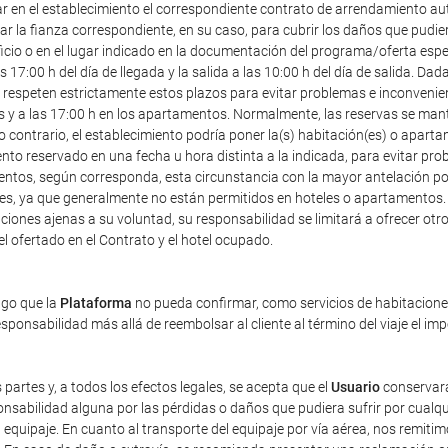
ar en el establecimiento el correspondiente contrato de arrendamiento au
r la fianza correspondiente, en su caso, para cubrir los daños que pudier
icio o en el lugar indicado en la documentación del programa/oferta especia
7:00 h del día de llegada y la salida a las 10:00 h del día de salida. Dad
speten estrictamente estos plazos para evitar problemas e inconveniente
les y a las 17:00 h en los apartamentos. Normalmente, las reservas se mant
o contrario, el establecimiento podría poner la(s) habitación(es) o apart
ento reservado en una fecha u hora distinta a la indicada, para evitar pr
entos, según corresponda, esta circunstancia con la mayor antelación posi
ales, ya que generalmente no están permitidos en hoteles o apartamentos.
iones ajenas a su voluntad, su responsabilidad se limitará a ofrecer otro 
tel ofertado en el Contrato y el hotel ocupado.
ago que la
Plataforma
no pueda confirmar, como servicios de habitaciones 
ponsabilidad más allá de reembolsar al cliente al término del viaje el im
 partes y, a todos los efectos legales, se acepta que el
Usuario
conservará
sabilidad alguna por las pérdidas o daños que pudiera sufrir por cualqu
equipaje. En cuanto al transporte del equipaje por vía aérea, nos remiti