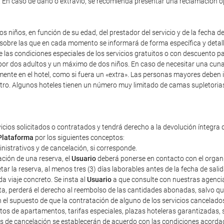
). En caso de daño o extravío, se recomienda presentar una reclamación 
s niños, en función de su edad, del prestador del servicio y de la fecha d
y sobre las que en cada momento se informará de forma específica y detal
re las condiciones especiales de los servicios gratuitos o con descuento 
r dos adultos y un máximo de dos niños. En caso de necesitar una cuna, i
mente en el hotel, como si fuera un «extra». Las personas mayores deben 
tro. Algunos hoteles tienen un número muy limitado de camas supletorias,
vicios solicitados o contratados y tendrá derecho a la devolución íntegra 
Plataforma
por los siguientes conceptos:
ministrativos y de cancelación, si corresponde.
ción de una reserva, el
Usuario
deberá ponerse en contacto con el organiza
r la reserva, al menos tres (3) días laborables antes de la fecha de sali
a viaje concreto. Se insta al
Usuario
a que consulte con nuestras agencias
sta, perderá el derecho al reembolso de las cantidades abonadas, salvo 
n el supuesto de que la contratación de alguno de los servicios cancelad
tos de apartamentos, tarifas especiales, plazas hoteleras garantizadas
tos de cancelación se establecerán de acuerdo con las condiciones acorda