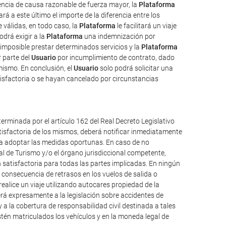
uencia de causa razonable de fuerza mayor, la
Plataforma
rá a este último el importe de la diferencia entre los
válidas, en todo caso, la
Plataforma
le facilitará un viaje
odrá exigir a la
Plataforma
una indemnización por
imposible prestar determinados servicios y la
Plataforma
 parte del
Usuario
por incumplimiento de contrato, dado
mismo. En conclusión, el
Usuario
solo podrá solicitar una
isfactoria o se hayan cancelado por circunstancias
erminada por el artículo 162 del Real Decreto Legislativo
atisfactoria de los mismos, deberá notificar inmediatamente
ueda adoptar las medidas oportunas. En caso de no
al de Turismo y/o el órgano jurisdiccional competente,
 satisfactoria para todas las partes implicadas. En ningún
consecuencia de retrasos en los vuelos de salida o
alice un viaje utilizando autocares propiedad de la
á expresamente a la legislación sobre accidentes de
y a la cobertura de responsabilidad civil destinada a tales
 estén matriculados los vehículos y en la moneda legal de