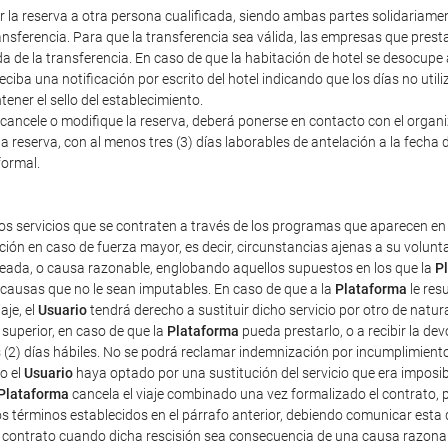
erir la reserva a otra persona cualificada, siendo ambas partes solidariam
nsferencia. Para que la transferencia sea válida, las empresas que prestan
a de la transferencia. En caso de que la habitación de hotel se desocupe
iba una notificación por escrito del hotel indicando que los días no util
ener el sello del establecimiento.
cancele o modifique la reserva, deberá ponerse en contacto con el organiza
a reserva, con al menos tres (3) días laborables de antelación a la fecha d
formal.
os servicios que se contraten a través de los programas que aparecen en 
ción en caso de fuerza mayor, es decir, circunstancias ajenas a su volun
pleada, o causa razonable, englobando aquellos supuestos en los que la
P
r causas que no le sean imputables. En caso de que a la
Plataforma
le res
aje, el
Usuario
tendrá derecho a sustituir dicho servicio por otro de natur
superior, en caso de que la
Plataforma
pueda prestarlo, o a recibir la d
s (2) días hábiles. No se podrá reclamar indemnización por incumplimient
o el
Usuario
haya optado por una sustitución del servicio que era imposibl
Plataforma
cancela el viaje combinado una vez formalizado el contrato, pe
os términos establecidos en el párrafo anterior, debiendo comunicar esta 
e contrato cuando dicha rescisión sea consecuencia de una causa razona