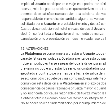
impida al
Usuario
participar en el viaje, este podrá transf
reserva, más los gastos adicionales que se deriven de la tra
además, debe satisfacerse cualquier tasa adicional derivad
responsable del reembolso de cantidad alguna, salvo que rec
solicitada por el
Usuario
en el establecimiento y deberá cont
Gastos de cancelación del hotel: en caso de que el
Usuario
electrónico facilitada al
Usuario
en el momento de realizar l
cancelación o no presentación se indican en cada reserva 
12. ALTERACIONES
La
Plataforma
se compromete a prestar al
Usuario
todos l
características estipuladas. Quedará exenta de esta obliga
hubieran podido evitarse a pesar de toda la diligencia em
previsión, no pudiera prestar los servicios contratados po
ejecutado el contrato pero antes de la fecha de salida del vi
seleccionar otro paquete de viaje combinado equivalente o 
comunicar esta decisión a la
Plataforma
en el plazo de do
consecuencia de causa razonable o fuerza mayor, o cuand
y no justificada por causa razonable o de fuerza mayor, la
a obtener otro viaje combinado o el reembolso íntegro en l
No se podrá solicitar indemnización por incumplimiento d