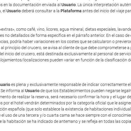
dos en la documentación enviada al
Usuario
. La única interpretación auté
, el
Usuario
deberá consultar a la
Plataforma
antes del inicio del viaje p
extras», como café, vino, licores, agua mineral, dietas especiales, lavand
es no detallados de forma específica en el párrafo anterior. En el caso de 
as, podría haber variaciones en los costes que se calcularon o previeron 
y, al principio del crucero, se avisa al cliente de que debe comprometerse 
el inicio del crucero, está destinada exclusivamente al personal de servici
lojamientos/localizaciones pueden variar en función de la clasificación d
uario
es plena y exclusivamente responsable de indicar correctamente e
 Se informa al
Usuario
de que los Establecimientos pueden negarse legalm
nto de realizar la reserva, será necesario confirmar la hora y el lugar de
dos por el hotel vendrán determinados por la categoría oficial que le asig
ación española (que solo establece la existencia de habitaciones individua
 el uso de una tercera y/o cuarta cama se hace siempre con el conocimie
de la habitación se ha indicado de antemano y se refleja en todas las copi