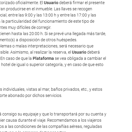
torizado oficialmente. El
Usuario
deberá firmar el presente
an producirse en el inmueble. Las llaves se recogen
l, entre las 9:00 y las 13:00 h y entre las 17:00 y las
a la particularidad del funcionamiento de este tipo de
s muy difíciles de corregir.
ienen hasta las 20:00 h. Si se prevé una llegada más tarde,
amento(s) a disposición de otros huéspedes.
oblemas o malas interpretaciones, será necesario que
ble. Asimismo, al realizar la reserva, el
Usuario
deberá
 En caso de que la
Plataforma
se vea obligada a cambiar el
hotel de igual o superior categoría, y en caso de que esto
individuales, vistas al mar, baños privados, etc., y estos
porte abonado por dichos servicios.
 consigo su equipaje y que lo transportará por su cuenta y
ier causa durante el viaje. Recomendamos a los viajeros
mos a las condiciones de las compañías aéreas, reguladas