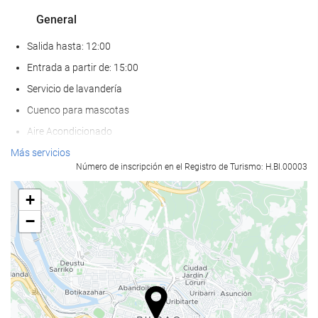
General
Salida hasta: 12:00
Entrada a partir de: 15:00
Servicio de lavandería
Cuenco para mascotas
Aire Acondicionado
Calefacción
Más servicios
Número de inscripción en el Registro de Turismo: H.BI.00003
Ascensor
Adaptado para personas con movilidad reducida
+
Habitaciones No fumadores
−
Servicios de recepción
Recepción 24 horas
Guardaequipaje