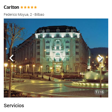
Carlton
Federico Moyua, 2 - Bilbao
Anterior
Sigui
1
/ 15
Servicios